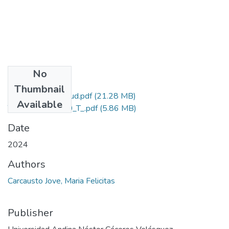
No
Files
Thumbnail
Gradi de Similitud.pdf
(21.28 MB)
Available
T036_60363720_T_.pdf
(5.86 MB)
Date
2024
Authors
Carcausto Jove, Maria Felicitas
Publisher