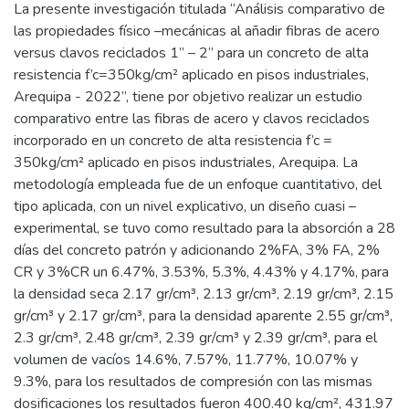
La presente investigación titulada “Análisis comparativo de
las propiedades físico –mecánicas al añadir fibras de acero
versus clavos reciclados 1” – 2” para un concreto de alta
resistencia f’c=350kg/cm² aplicado en pisos industriales,
Arequipa - 2022”, tiene por objetivo realizar un estudio
comparativo entre las fibras de acero y clavos reciclados
incorporado en un concreto de alta resistencia f’c =
350kg/cm² aplicado en pisos industriales, Arequipa. La
metodología empleada fue de un enfoque cuantitativo, del
tipo aplicada, con un nivel explicativo, un diseño cuasi –
experimental, se tuvo como resultado para la absorción a 28
días del concreto patrón y adicionando 2%FA, 3% FA, 2%
CR y 3%CR un 6.47%, 3.53%, 5.3%, 4.43% y 4.17%, para
la densidad seca 2.17 gr/cm³, 2.13 gr/cm³, 2.19 gr/cm³, 2.15
gr/cm³ y 2.17 gr/cm³, para la densidad aparente 2.55 gr/cm³,
2.3 gr/cm³, 2.48 gr/cm³, 2.39 gr/cm³ y 2.39 gr/cm³, para el
volumen de vacíos 14.6%, 7.57%, 11.77%, 10.07% y
9.3%, para los resultados de compresión con las mismas
dosificaciones los resultados fueron 400.40 kg/cm², 431.97