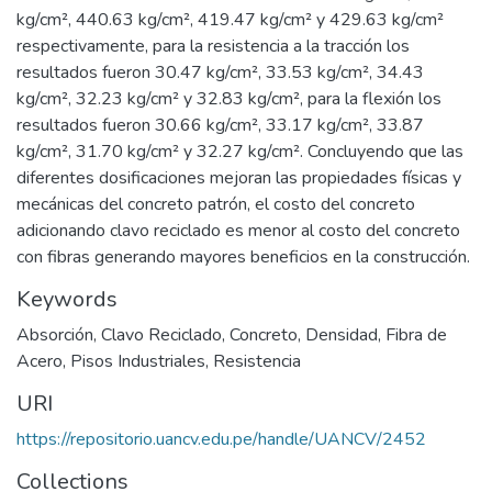
kg/cm², 440.63 kg/cm², 419.47 kg/cm² y 429.63 kg/cm²
respectivamente, para la resistencia a la tracción los
resultados fueron 30.47 kg/cm², 33.53 kg/cm², 34.43
kg/cm², 32.23 kg/cm² y 32.83 kg/cm², para la flexión los
resultados fueron 30.66 kg/cm², 33.17 kg/cm², 33.87
kg/cm², 31.70 kg/cm² y 32.27 kg/cm². Concluyendo que las
diferentes dosificaciones mejoran las propiedades físicas y
mecánicas del concreto patrón, el costo del concreto
adicionando clavo reciclado es menor al costo del concreto
con fibras generando mayores beneficios en la construcción.
Keywords
Absorción
,
Clavo Reciclado
,
Concreto
,
Densidad
,
Fibra de
Acero
,
Pisos Industriales
,
Resistencia
URI
https://repositorio.uancv.edu.pe/handle/UANCV/2452
Collections