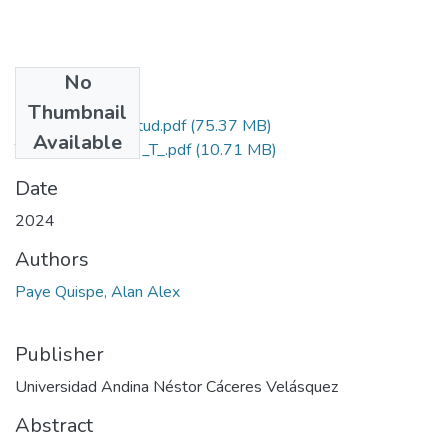
No
Files
Thumbnail
Grado de Similitud.pdf
(75.37 MB)
Available
T036_43468213_T_.pdf
(10.71 MB)
Date
2024
Authors
Paye Quispe, Alan Alex
Publisher
Universidad Andina Néstor Cáceres Velásquez
Abstract