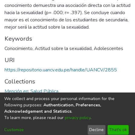
conocimiento demuestra una asociación directa con la actitud
hacia la sexualidad (p= .000; r= .397). Se concluye cuando
mayor es el conocimiento de los estudiantes de secundaria,
mejor será la actitud sobre la sexualidad.
Keywords
Conocimiento
,
Actitud sobre la sexualidad
,
Adolescentes
URI
https://repositorio.uancv.edu.pe/handle/UANCV/2855
Collections
Mención en: Salud Pública
We collect and process your personal information for the
Full item page
following purposes:
Authentication, Preferences,
Acknowledgement and Statistics
.
To learn more, please read our
privacy policy
.
DSpace software
copyright © 2002-2026
LYRASIS
Cookie
Privacy
End User
Send
Customize
Decline
That's ok
settings
policy
Agreement
Feedback