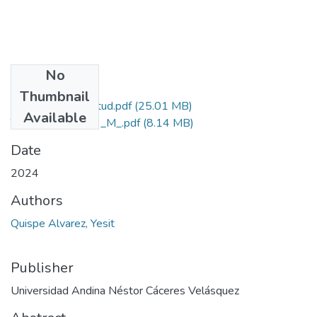
No
Files
Thumbnail
Grado de Similitud.pdf
(25.01 MB)
Available
T036_41543003_M_.pdf
(8.14 MB)
Date
2024
Authors
Quispe Alvarez, Yesit
Publisher
Universidad Andina Néstor Cáceres Velásquez