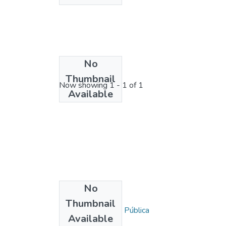
No
License bundle
Thumbnail
Now showing
1 - 1 of 1
Available
No
Collections
Thumbnail
Mención en: Salud Pública
Available