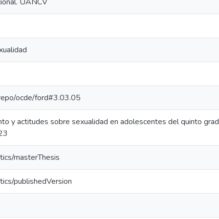
ucional. UANCV
xualidad
e-repo/ocde/ford#3.03.05
nto y actitudes sobre sexualidad en adolescentes del quinto gra
023
tics/masterThesis
tics/publishedVersion