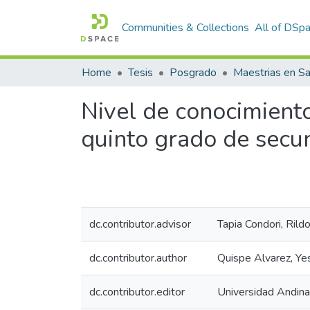
Communities & Collections
All of DSp
Home
Tesis
Posgrado
Maestrias en Sa
Nivel de conocimiento
quinto grado de secu
dc.contributor.advisor
Tapia Condori, Rild
dc.contributor.author
Quispe Alvarez, Yes
dc.contributor.editor
Universidad Andin