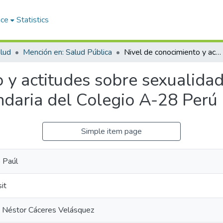
ace
Statistics
lud
Mención en: Salud Pública
Nivel de conocimiento y actitudes sobre sexualidad en adolescentes del quinto grado de secundaria del Colegio A-28 Perú Birf Azángaro – 2023
 y actitudes sobre sexualida
ndaria del Colegio A-28 Perú
Simple item page
o Paúl
it
a Néstor Cáceres Velásquez