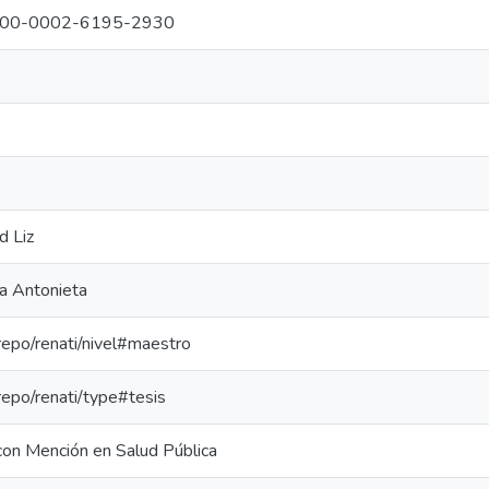
g/0000-0002-6195-2930
d Liz
a Antonieta
-repo/renati/nivel#maestro
-repo/renati/type#tesis
con Mención en Salud Pública