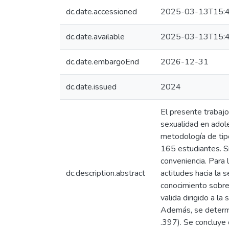
dc.date.accessioned
2025-03-13T15:4
dc.date.available
2025-03-13T15:4
dc.date.embargoEnd
2026-12-31
dc.date.issued
2024
El presente trabajo
sexualidad en adol
metodología de tipo
165 estudiantes. S
conveniencia. Para 
dc.description.abstract
actitudes hacia la
conocimiento sobre 
valida dirigido a l
Además, se determin
.397). Se concluye 