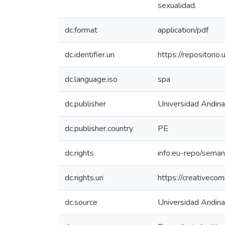
sexualidad.
dc.format
application/pdf
dc.identifier.uri
https://repositor
dc.language.iso
spa
dc.publisher
Universidad Andin
dc.publisher.country
PE
dc.rights
info:eu-repo/sema
dc.rights.uri
https://creativeco
dc.source
Universidad Andin