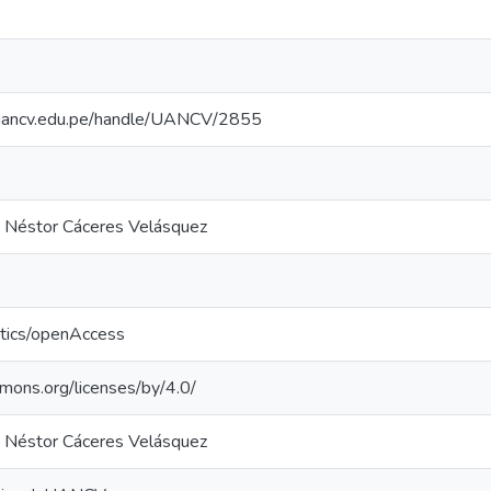
io.uancv.edu.pe/handle/UANCV/2855
a Néstor Cáceres Velásquez
ntics/openAccess
mmons.org/licenses/by/4.0/
a Néstor Cáceres Velásquez