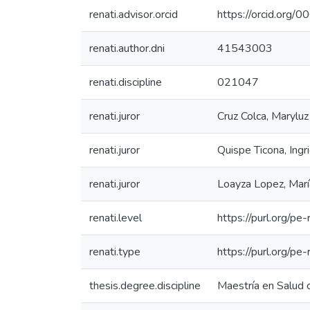
renati.advisor.orcid
https://orcid.or
renati.author.dni
41543003
renati.discipline
021047
renati.juror
Cruz Colca, Maryluz
renati.juror
Quispe Ticona, Ingri
renati.juror
Loayza Lopez, Marí
renati.level
https://purl.org/pe
renati.type
https://purl.org/pe
thesis.degree.discipline
Maestría en Salud 