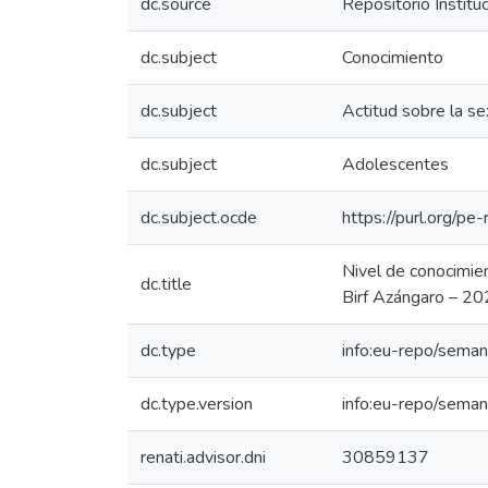
dc.source
Repositorio Instit
dc.subject
Conocimiento
dc.subject
Actitud sobre la se
dc.subject
Adolescentes
dc.subject.ocde
https://purl.org/p
Nivel de conocimie
dc.title
Birf Azángaro – 2
dc.type
info:eu-repo/seman
dc.type.version
info:eu-repo/seman
renati.advisor.dni
30859137