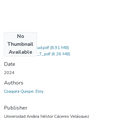
No
Files
Thumbnail
Grado de Similitud.pdf
(8.91 MB)
Available
T036_44062096_T_.pdf
(6.26 MB)
Date
2024
Authors
Coaquira Quispe, Eloy
Publisher
Universidad Andina Néstor Cáceres Velásquez