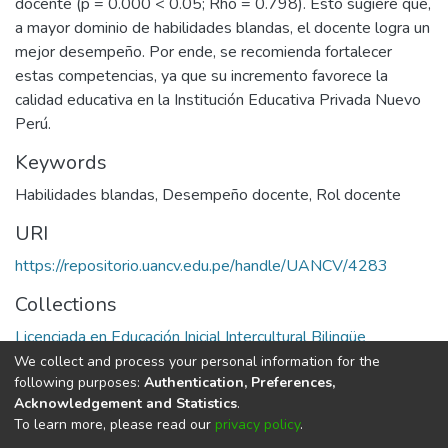
docente (p = 0.000 < 0.05; Rho = 0.798). Esto sugiere que,
a mayor dominio de habilidades blandas, el docente logra un
mejor desempeño. Por ende, se recomienda fortalecer
estas competencias, ya que su incremento favorece la
calidad educativa en la Institución Educativa Privada Nuevo
Perú.
Keywords
Habilidades blandas
,
Desempeño docente
,
Rol docente
URI
https://repositorio.uancv.edu.pe/handle/UANCV/4283
Collections
Licenciada en Educación Inicial Intercultural Bilingüe
We collect and process your personal information for the
Full item page
following purposes:
Authentication, Preferences,
Acknowledgement and Statistics
.
To learn more, please read our
privacy policy
.
DSpace software
copyright © 2002-2026
LYRASIS