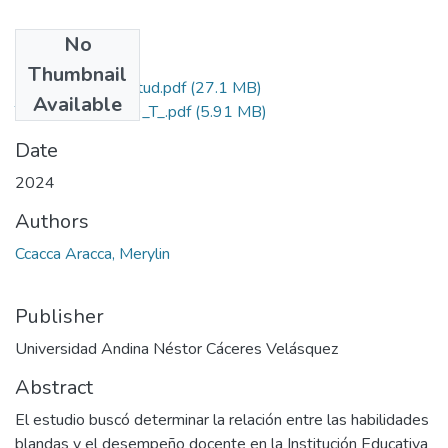
No
Files
Thumbnail
Grado de Similitud.pdf
(27.1 MB)
Available
T036_70557859_T_.pdf
(5.91 MB)
Date
2024
Authors
Ccacca Aracca, Merylin
Publisher
Universidad Andina Néstor Cáceres Velásquez
Abstract
El estudio buscó determinar la relación entre las habilidades
blandas y el desempeño docente en la Institución Educativa