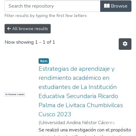
Browsing Mención en: Administración 
Browse
Filter results by typing the first few letters
All browse results
Now showing
1 - 1 of 1
Item
Estrategias de aprendizaje y
rendimiento académico en
estudiantes de La Institución
Educativa Secundaria Ricardo
No Thumbnail Available
Palma de Livitaca Chumbivilcas
Cusco 2023
(
Universidad Andina Néstor Cáceres
Velásquez
Se realizó una investigación con el propósito
,
2024
)
Mamani Chura, Nelson
;