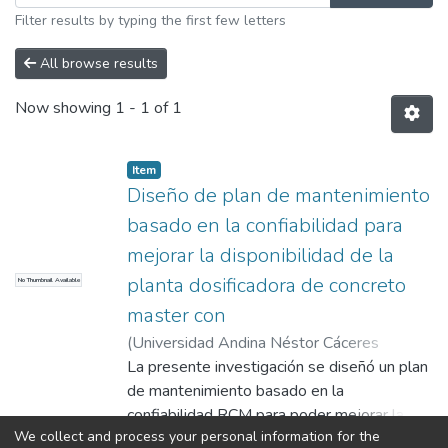
Filter results by typing the first few letters
All browse results
Now showing
1 - 1 of 1
Item
Diseño de plan de mantenimiento
basado en la confiabilidad para
mejorar la disponibilidad de la
planta dosificadora de concreto
No Thumbnail Available
master con
(
Universidad Andina Néstor Cáceres
Velásquez
La presente investigación se diseñó un plan
,
2024
)
Paredes Tinajeros,
Ayrton Jhon
de mantenimiento basado en la
;
Valdivia Cárdenas, Salvador
Teodoro
confiabilidad RCM para poder mejorar la
;
Universidad Andina Néstor
We collect and process your personal information for the
Cáceres Velásquez
disponibilidad de la planta dosificadora de
Show more