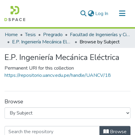
(current)
Log In
Communities & Collections
Home
Tesis
Pregrado
Facultad de Ingenierías y Ciencias Puras
All of DSpace
E.P. Ingeniería Mecánica Eléctrica
Browse by Subject
E.P. Ingeniería Mecánica Eléctrica
Permanent URI for this collection
https://repositorio.uancv.edu.pe/handle/UANCV/18
Browse
Browsing E.P. Ingeniería Mecánica Eléc
Browse