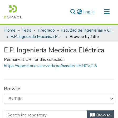
(current)
Log In
Communities & Collections
Home
Tesis
Pregrado
Facultad de Ingenierías y Ciencias Puras
All of DSpace
E.P. Ingeniería Mecánica Eléctrica
Browse by Title
E.P. Ingeniería Mecánica Eléctrica
Permanent URI for this collection
https://repositorio.uancv.edu.pe/handle/UANCV/18
Browse
Browsing E.P. Ingeniería Mecánica Elé
Browse