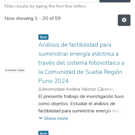
Filter results by typing the first few letters
Now showing
1 - 20 of 59
Item
Análisis de factibilidad para
suministrar energía eléctrica a
través del sistema fotovoltaico a
la Comunidad de Suatia Región
No Thumbnail Available
Puno 2024
(
Universidad Andina Néstor Cáceres
Velásquez
El presente trabajo de investigación tuvo
,
2024
)
Quispe Torres, Javier
Cristian
como objetivo. Estudiar el análisis de
;
Valdivia Cardenas, Salvador
Teodoro
factibilidad para suministrar energía eléctrica
;
Universidad Andina Néstor
Cáceres Velásquez
a través de un sistema fotovoltaico a la
Show more
comunidad de Suatia Región Puno 2024.
Método: método hipotético deductivo, de
Item