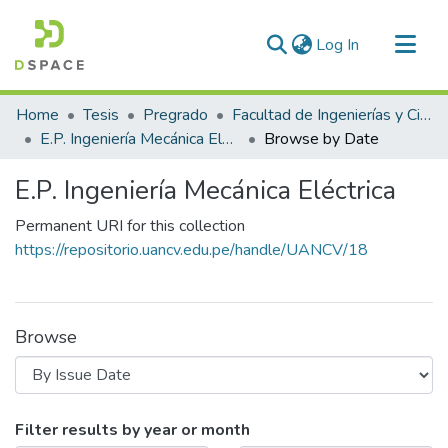
(current)
Log In
Communities & Collections
Home
Tesis
Pregrado
Facultad de Ingenierías y Ciencias Puras
All of DSpace
E.P. Ingeniería Mecánica Eléctrica
Browse by Date
E.P. Ingeniería Mecánica Eléctrica
Permanent URI for this collection
https://repositorio.uancv.edu.pe/handle/UANCV/18
Browse
Browsing E.P. Ingeniería Mecánica Elé
Filter results by year or month