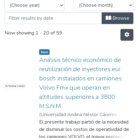
Browse
Now showing
1 - 20 of 59
Item
Análisis técnico económico de
reutilización de inyectores eui
bosch instalados en camiones
Volvo Fmx que operan en
No Thumbnail Available
altitudes superiores a 3800
M.S.N.M.
(
Universidad Andina Néstor Cáceres
Velásquez
El presente trabajo partió de la necesidad
,
2021
)
Trujillo Llungo, David
Alex
de disminuir los costos de operatividad de
;
Chuquimamani Quinto, Benjamin
;
Universidad Andina Néstor Cáceres
los camiones VOLVO, el mayor porcentaje