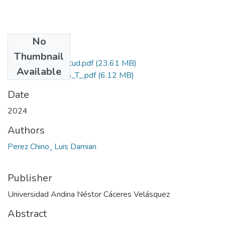
No
Files
Thumbnail
Grado de Similitud.pdf
(23.61 MB)
Available
T036_74025005_T_.pdf
(6.12 MB)
Date
2024
Authors
Perez Chino¸ Luis Damian
Publisher
Universidad Andina Néstor Cáceres Velásquez
Abstract