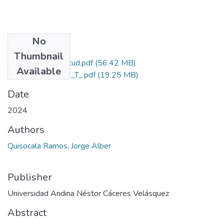
No
Files
Thumbnail
Grado de Similitud.pdf
(56.42 MB)
Available
T036_70444636_T_.pdf
(19.25 MB)
Date
2024
Authors
Quisocala Ramos, Jorge Alber
Publisher
Universidad Andina Néstor Cáceres Velásquez
Abstract