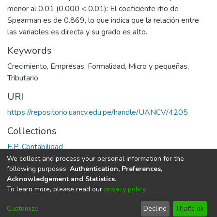
menor al 0.01 (0.000 < 0.01): El coeficiente rho de
Spearman es de 0.869, lo que indica que la relación entre
las variables es directa y su grado es alto.
Keywords
Crecimiento
,
Empresas
,
Formalidad
,
Micro y pequeñas
,
Tributario
URI
https://repositorio.uancv.edu.pe/handle/UANCV/4205
Collections
E.P. Contabilidad
We collect and process your personal information for the
Full item page
following purposes:
Authentication, Preferences,
Acknowledgement and Statistics
.
To learn more, please read our
privacy policy
.
DSpace software
copyright © 2002-2026
LYRASIS
Cookie
Privacy
End User
Send
Customize
Decline
That's ok
settings
policy
Agreement
Feedback