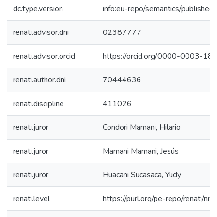
dc.type.version
info:eu-repo/semantics/published
renati.advisor.dni
02387777
renati.advisor.orcid
https://orcid.org/0000-0003-1
renati.author.dni
70444636
renati.discipline
411026
renati.juror
Condori Mamani, Hilario
renati.juror
Mamani Mamani, Jesús
renati.juror
Huacani Sucasaca, Yudy
renati.level
https://purl.org/pe-repo/renati/niv