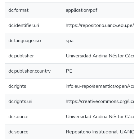
dc.format
application/pdf
dc.identifier.uri
https://repositorio.uancv.edu.p
dc.language.iso
spa
dc.publisher
Universidad Andina Néstor Cácer
dc.publisher.country
PE
dc.rights
info:eu-repo/semantics/openAcce
dc.rights.uri
https://creativecommons.org/licen
dc.source
Universidad Andina Néstor Cácer
dc.source
Repositorio Institucional. UANCV