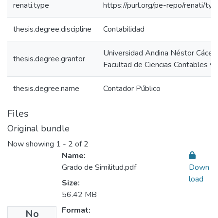
renati.type
https://purl.org/pe-repo/renati/ty
thesis.degree.discipline
Contabilidad
Universidad Andina Néstor Cácer
thesis.degree.grantor
Facultad de Ciencias Contables y 
thesis.degree.name
Contador Público
Files
Original bundle
Now showing
1 - 2 of 2
Name:
Grado de Similitud.pdf
Down
load
Size:
56.42 MB
Format:
No