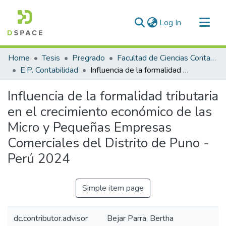
(current)
Log In
Communities & Collections
Home
Tesis
Pregrado
Facultad de Ciencias Contables y Financieras
All of DSpace
E.P. Contabilidad
Influencia de la formalidad tributaria en el crecimiento económico de las Micro y Pequeñas Empresas Comerciales del Distrito de Puno - Perú 2024
Statistics
Influencia de la formalidad tributaria
en el crecimiento económico de las
Micro y Pequeñas Empresas
Comerciales del Distrito de Puno -
Perú 2024
Simple item page
dc.contributor.advisor
Bejar Parra, Bertha