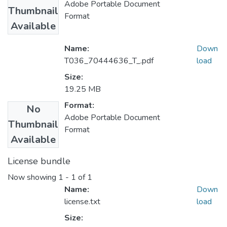
Adobe Portable Document
Thumbnail
Format
Available
Name:
Down
T036_70444636_T_.pdf
load
Size:
19.25 MB
Format:
No
Adobe Portable Document
Thumbnail
Format
Available
License bundle
Now showing
1 - 1 of 1
Name:
Down
license.txt
load
Size: