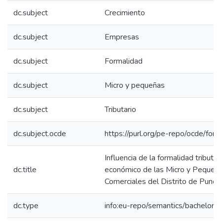
dc.subject
Crecimiento
dc.subject
Empresas
dc.subject
Formalidad
dc.subject
Micro y pequeñas
dc.subject
Tributario
dc.subject.ocde
https://purl.org/pe-repo/ocde/for
Influencia de la formalidad tributar
dc.title
económico de las Micro y Peque
Comerciales del Distrito de Puno
dc.type
info:eu-repo/semantics/bachelorT