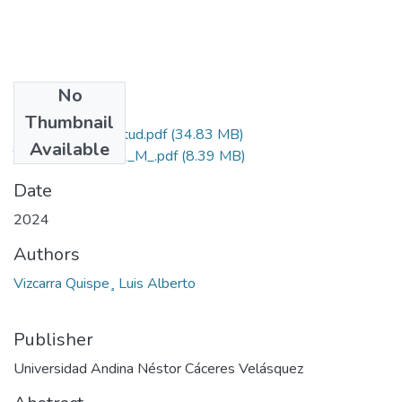
No
Files
Thumbnail
Grado de Similitud.pdf
(34.83 MB)
Available
T036_40748691_M_.pdf
(8.39 MB)
Date
2024
Authors
Vizcarra Quispe¸ Luis Alberto
Publisher
Universidad Andina Néstor Cáceres Velásquez