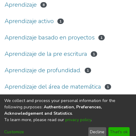
Aprendizaje
8
Aprendizaje activo
1
Aprendizaje basado en proyectos
1
Aprendizaje de la pre escritura
1
Aprendizaje de profundidad.
1
Aprendizaje del área de matemática
1
We collect and process your personal information for the
(current)
«
1
2
3
4
5
...
22
»
following purposes:
Authentication, Preferences,
Acknowledgement and Statistics
.
To learn more, please read our
privacy policy
.
DSpace software
copyright © 2002-2026
LYRASIS
Cookie
Privacy
End User
Send
Customize
Decline
That's ok