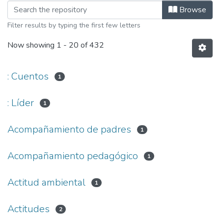
Browsing Licenciada en Educación Inic
Browse
Filter results by typing the first few letters
Now showing
1 - 20 of 432
: Cuentos
1
: Líder
1
Acompañamiento de padres
1
Acompañamiento pedagógico
1
Actitud ambiental
1
Actitudes
2