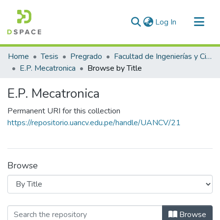
(current)
Log In
Communities & Collections
Home
Tesis
Pregrado
Facultad de Ingenierías y Ciencias Puras
All of DSpace
E.P. Mecatronica
Browse by Title
E.P. Mecatronica
Permanent URI for this collection
https://repositorio.uancv.edu.pe/handle/UANCV/21
Browse
Browsing E.P. Mecatronica by Title
Browse