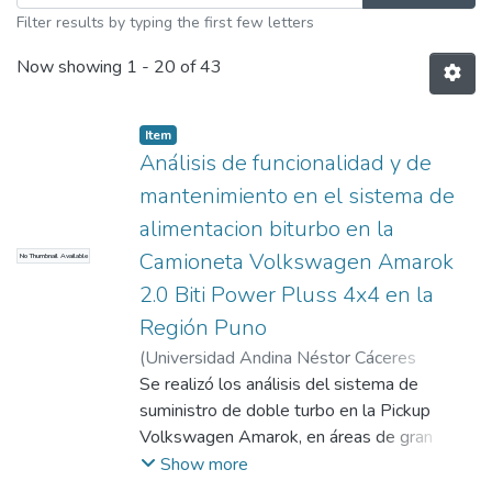
Filter results by typing the first few letters
Now showing
1 - 20 of 43
Item
Análisis de funcionalidad y de
mantenimiento en el sistema de
alimentacion biturbo en la
Camioneta Volkswagen Amarok
No Thumbnail Available
2.0 Biti Power Pluss 4x4 en la
Región Puno
(
Universidad Andina Néstor Cáceres
Velásquez
Se realizó los análisis del sistema de
,
2024
)
Vargas Espinoza, Jose
luis
suministro de doble turbo en la Pickup
;
Maldonado Mamani, Ricardo
Maldonado
Volkswagen Amarok, en áreas de gran
;
Universidad Andina Néstor
Cáceres Velásquez
altitud en la localidad de Puno. Se realizó
Show more
con el propósito de apoyar en la sección de